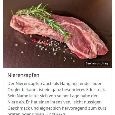
Nierenzapfen
Der Nierenzapfen auch als Hanging Tender oder
Onglet bekannt ist ein ganz besonderes Edelstück.
Sein Name leitet sich von seiner Lage nahe der
Niere ab. Er hat einen intensiven, leicht nussigen
Geschmack und eignet sich hervoragend zum kurz
braten oder grillen. 32,00€/kg